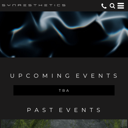
U P C O M I N G E V E N T S
T B A
P A S T E V E N T S